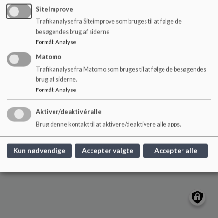
o
SiteImprove
l
Trafikanalyse fra Siteimprove som bruges til at følge de
d
Fryden
besøgendes brug af siderne
e
Frydendalsvej 19, 1809 Frederiksberg C
Formål
:
Analyse
t
fryden@frederiksberg.dk
Matomo
+45 38 21 06 30
Trafikanalyse fra Matomo som bruges til at følge de besøgendes
brug af siderne.
EAN NR.
5798009172495
Formål
:
Analyse
Webtilgængelighed
Sitemap
Aktiver/deaktivér alle
Brug denne kontakt til at aktivere/deaktivere alle apps.
Cookie politik
Kun nødvendige
Accepter valgte
Accepter alle