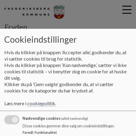
Fryden
Cookieindstillinger
G
Hvis du klikker på knappen ’Accepter alle’, godkender du, at
å
Vores dagtilbud
Tilsynsrapporter
vi sætter cookies til brug for statistik.
t
Hvis du klikker på knappen ’Kun nødvendige,’ sætter vi ikke
i
cookies til statistik – vi benytter dog en cookie for at huske
Tilsynsrapporter
l
dit valg.
h
Klikker du på ’Gem valgte’ godkender du, at vi sætter
o
cookies for de kategorier du har krydset af.
v
Her på siden kan du finde vores tilsynsrapport.
e
Læs mere i
cookiepolitik
.
Dokumenter
d
i
fryden-tilsynsrapport.pdf
Nødvendige cookies
n
(altid nødvendig)
d
Disse cookies gemmer dine valg om cookieindstillinger.
h
Formål
:
Funktionalitet