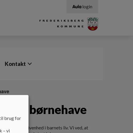
login
Kontakt
have
ue til børnehave
il brug for
n vigtig begivenhed i barnets liv. Vi ved, at
k – vi