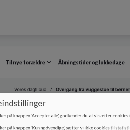
Til nye forældre
Åbningstider og lukkedage
Vores dagtilbud
Overgang fra vuggestue til børne
indstillinger
Overgang Fra vuggest
ker på knappen ’Accepter alle’, godkender du, at vi sætter cookies t
I Fryden ser vi overgangen fra vuggestue til børnehave som e
ker på knappen ’Kun nødvendige,’ sætter vi ikke cookies til statisti