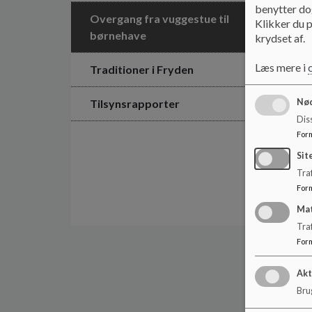
benytter dog
Overgang fra vuggestue til
Klikker du p
børnehave
krydset af.
Læs mere i
Traditioner i Fryden
Tilsynsrapporter
Nød
Dis
For
Sit
Traf
For
Ma
Tra
For
Akt
Brug